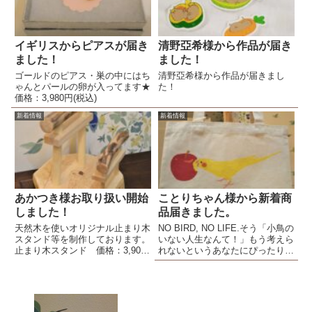
イギリスからピアスが届き
清野亞希様から作品が届き
ました！
ました！
ゴールドのピアス・巣の中にはち
清野亞希様から作品が届きまし
ゃんとパールの卵が入ってます★
た！
価格：3,980円(税込)
新着情報
新着情報
あかつき様お取り扱い開始
ことりちゃん様から新着商
しました！
品届きました。
天然木を使いオリジナル止まり木
NO BIRD, NO LIFE.そう「小鳥の
スタンド等を制作しております。
いない人生なんて！」もう考えら
止まり木スタンド 価格：3,900
れないというあなたにぴったりの
円(税込)ヨウム 止まり木スタン
手のひらサイズの鏡です。オカメ
ド 価格：1,700円(税込)ウロコ
インコが羽づくろいをしているペ
インコ 止まり木スタンド 価
ン画がさりげなく鳥派を主張しま
格：2,000円(税込)オキナインコ
す。クリアに映るミラーの裏には
止まり木ス...
クッションがあ...