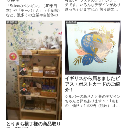
可愛いイラストのプラバンブロー
チです。いろんなデザインがあり
「Suicaのペンギン」（JR東日
迷っちゃいますね☆ 切り絵文鳥
本）や「チーバくん」（千葉県）
さんのWelcomeボード、玄関に
など、数多くの企業や自治体のキ
置くと素敵ですね。
ャラクターを手がける人気イラス
新着情報
新着情報
トレーター・坂崎千春さんとのコ
ラボレーション。
イギリスから届きましたピ
アス・ポストカードのご紹
介！
シルバーの鳥さんと巣のデザイン
ちゃんと卵もあります＾＾1点も
の 価格：4,800円（税込） オニ
オオハシのBIRTHDAY CARD
切り絵ぽくなっているのが素敵で
す。価格：750円(税込） ロビン
とりきち横丁様の商品取り
でしょうか？こちらも切り絵にな