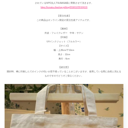
されているNPO法人TSUBASA様に寄附させて頂きます。
https://konatsu.theshop.jp/blog/2018/12/25/104131
【受注生産】
この商品はオンライン限定の受注生産アイテムです。
【素材】
外皮：フェイクレザー 中布：サテン
【印刷】
UVインクジェット（フルカラー）
【サイズ】
幅：上20cm/下13cm
高さ：12cm
奥行：6cm
【諸注意】
開封時、稀に印刷したてのインクの匂いが若干残っていることがございますが、使用している間に自然と消える
ものですのでどうぞご安心ください。