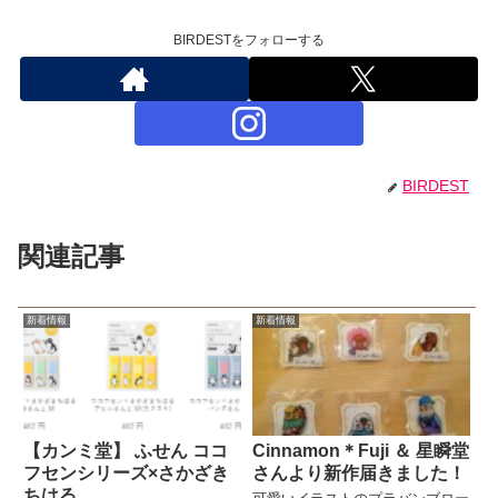
BIRDESTをフォローする
BIRDEST
関連記事
新着情報
新着情報
【カンミ堂】 ふせん ココ
Cinnamon＊Fuji ＆ 星瞬堂
フセンシリーズ×さかざき
さんより新作届きました！
ちはる