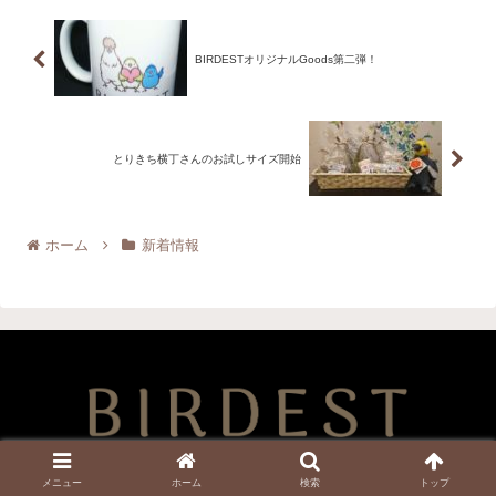
シマエナガ（サイズ：S.M.L）
￥3,080（税込） 羊毛マスコット
ウロコインコ ￥5,390...
BIRDESTオリジナルGoods第二弾！
とりきち横丁さんのお試しサイズ開始
ホーム
新着情報
Copyright © 2020 BIRDEST All Rights Reserved.
メニュー
ホーム
検索
トップ