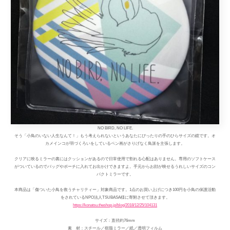
NO BIRD, NO LIFE.
そう「小鳥のいない人生なんて！」もう考えられないというあなたにぴったりの手のひらサイズの鏡です。オ
カメインコが羽づくろいをしているペン画がさりげなく鳥派を主張します。
クリアに映るミラーの裏にはクッションがあるので日常使用で割れる心配はありません。専用のソフトケース
がついているのでバッグやポーチに入れてお出かけできますよ。手元からお顔が映せるうれしいサイズのコン
パクトミラーです。
本商品は「傷ついた小鳥を救うチャリティー」対象商品です。1点のお買い上げにつき100円を小鳥の保護活動
をされているNPO法人TSUBASA様に寄附させて頂きます。
https://konatsu.theshop.jp/blog/2018/12/25/104131
サイズ：直径約76mm
素 材：スチール／樹脂ミラー／紙／透明フィルム