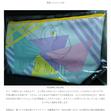
専用ソフトケース付
NO BIRD, NO LIFE.
そう「小鳥のいない人生なんて！」もう考えられないというあなたにぴったりのとってもかわいいポーチです。
中布は爽やかな水色です。マチもしっかりあるので化粧ポーチや文房具入れ、カバンの中の仕分けなど、毎日の
生活を彩る小鳥アイテムとしてぜひ普段使いしてみてください。オカメインコが羽づくろいをしているペン画が
さりげなく鳥派を主張します。
本商品は「傷ついた小鳥を救うチャリティー」対象商品です。1点のお買い上げにつき100円を小鳥の保護活動を