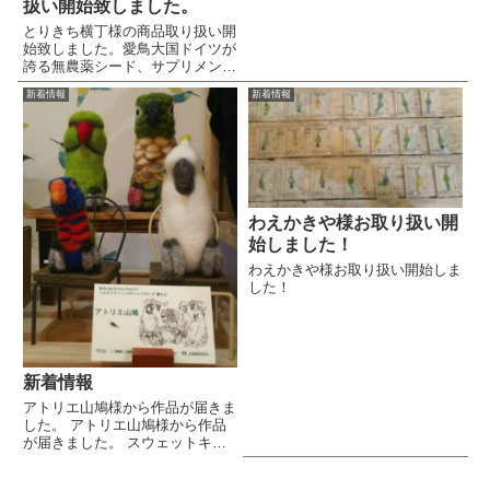
っており素敵...
扱い開始致しました。
とりきち横丁様の商品取り扱い開
始致しました。愛鳥大国ドイツが
誇る無農薬シード、サプリメン
ト、天然素材の鳥用品、珍しい鳥
新着情報
新着情報
の雑貨のお店です。日本では中々
手に入らない鳥さんのおもちゃや
おやつなどを主に販売致します。
わえかきや様お取り扱い開
始しました！
わえかきや様お取り扱い開始しま
した！
新着情報
アトリエ山鳩様から作品が届きま
した。 アトリエ山鳩様から作品
が届きました。 スウェットキャ
ップハシビロコウ（紺）
￥2,310（税込）フードパーカー