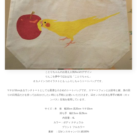
ことりちゃんのお迎え人気No.1のデザイン
りんごを夢中でほおばる「ことりちゃん」
オカメインコのイラストにもっふりしちゃうトートバッグです。
マチが10cmあるランチトートとしても最適な小さめのトートバッグです。スマートフォンとお財布と鍵、身の回
りの日用品だけを持ってお出かけしたい時にも手軽にお使いいただけます。12オンスの丈夫な厚手の帆布（キャ
ンバス）生地を使用しています。
サイズ：本 体 幅30cm 高20cm マチ10cm
持ち手 幅2.5cm 長29cm
内容量：4L
カラー：ボディ ナチュラル
プリント フルカラー
素材 ：12オンスキャンバス 綿100%