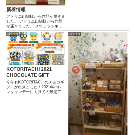
金込みの価格です。素材： 綿
52%、ポリエステル48% 裏起毛
新着情報
(表面：綿100%)• 着丈(cm)：
アトリエ山鳩様から作品が届きま
S:62 / M:6...
した。 アトリエ山鳩様から作品
が届きました。 スウェットキャ
ップハシビロコウ（紺）
新着情報
新着情報
￥2,310（税込）フードパーカー
シマエナガ（サイズ：S.M.L）
￥3,080（税込） 羊毛マスコット
ウロコインコ ￥5,390...
KOTORITACHI 2021
CHOCOLATE GIFT
今年もKOTORITACHIのチョコギ
フトが出来ました！2021年バレ
ンタインデーに向けての限定アイ
テム。デザイナーが一つ一つデザ
インしました。配色やデザインに
もこだわり、食べた後にも楽しめ
るアイテムに仕上がりました。
=Spec= 【丸...