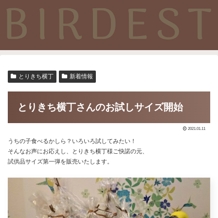
とりきち横丁
新着情報
とりきち横丁さんのお試しサイズ開始
2021.01.11
うちの子食べるかしら？いろいろ試してみたい！
そんなお声にお応えし、とりきち横丁様ご快諾の元、
試供品サイズ第一弾を販売いたします。