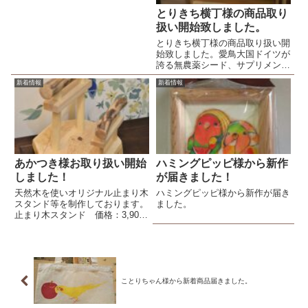
とりきち横丁様の商品取り
扱い開始致しました。
とりきち横丁様の商品取り扱い開
始致しました。愛鳥大国ドイツが
誇る無農薬シード、サプリメン
ト、天然素材の鳥用品、珍しい鳥
新着情報
新着情報
の雑貨のお店です。日本では中々
手に入らない鳥さんのおもちゃや
おやつなどを主に販売致します。
あかつき様お取り扱い開始
ハミングピッピ様から新作
しました！
が届きました！
天然木を使いオリジナル止まり木
ハミングピッピ様から新作が届き
スタンド等を制作しております。
ました。
止まり木スタンド 価格：3,900
円(税込)ヨウム 止まり木スタン
ド 価格：1,700円(税込)ウロコ
インコ 止まり木スタンド 価
格：2,000円(税込)オキナインコ
止まり木ス...
ことりちゃん様から新着商品届きました。