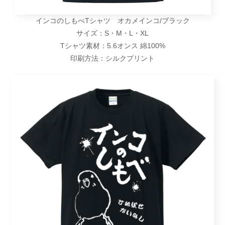
インコのしもべTシャツ オカメ
インコ
/ブラック
サイズ：S・M・L・XL
Tシャツ素材：5.6オンス 綿100%
印刷方法：シルクプリント