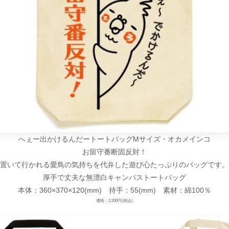
へぇー出かけるんだートートバッグMサイズ・オカメインコ
お留守番断固反対！
置いて行かれる愛鳥の気持ちを代弁した遊び心たっぷりのバッグです。
厚手で丈夫な無漂白キャンパストートバッグ
本体：360×370×120(mm) 持手：55(mm) 素材：綿100％
価格：2,200円(税込)