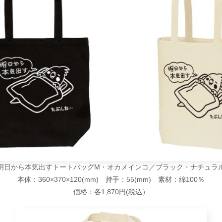
明日から本気出すトートバッグM・オカメインコ／ブラック・ナチュラ
本体：360×370×120(mm) 持手：55(mm) 素材：綿100％
価格：各1,870円(税込）