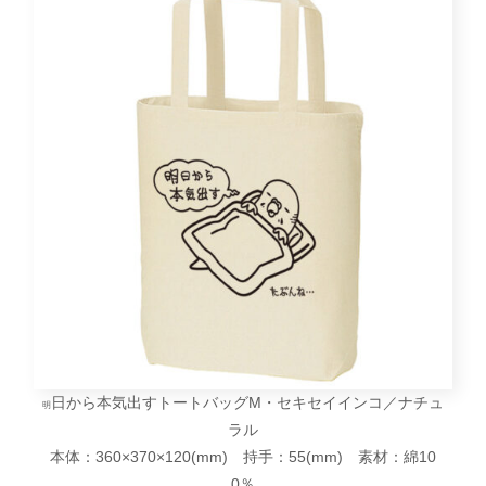
日から本気出すトートバッグM・セキセイインコ／ナチュ
明
ラル
本体：360×370×120(mm) 持手：55(mm) 素材：綿10
0％