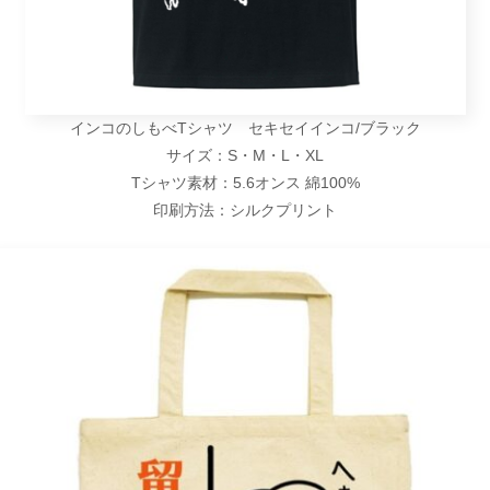
インコのしもべTシャツ セキセイインコ/ブラック
サイズ：S・M・L・XL
Tシャツ素材：5.6オンス 綿100%
印刷方法：シルクプリント