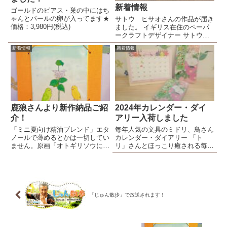
新着情報
ゴールドのピアス・巣の中にはち
ゃんとパールの卵が入ってます★
サトウ ヒサオさんの作品が届き
価格：3,980円(税込)
ました。 イギリス在住のペーパ
ークラフトデザイナー サトウ
ヒサオさんの
新着情報
新着情報
（www.satohisaocom)「切り絵ス
タンプ」「ポップアップ 小さな
家」が届きました。細かいところ
まで全て手作りです。「ポップア
ッ...
鹿狼さんより新作納品ご紹
2024年カレンダー・ダイ
介！
アリー入荷しました
「ミニ夏向け精油ブレンド」エタ
毎年人気の文具のミドリ、鳥さん
ノールで薄めるとかは一切してい
カレンダー・ダイアリー 「ト
ません。原画「オトギリソウにマ
リ」さんとほっこり癒される毎日
メルリハ」日本画材 鳥の子紙 第
＼(^o^)／
101回朱葉展入選作品のポストカ
ード
「じゅん散歩」で放送されます！