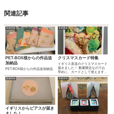
関連記事
新着情報
新着情報
PET-BOX様からの作品追
クリスマスカード特集
加納品
イギリス直送のクリスマスカード
届きました！ 数量限定なのでお
PET-BOX様からの作品追加納品
早めに、カードとして使えますが
額に入れて飾ってもステキです＾
新着情報
新着情報
＾
イギリスからピアスが届き
ました！