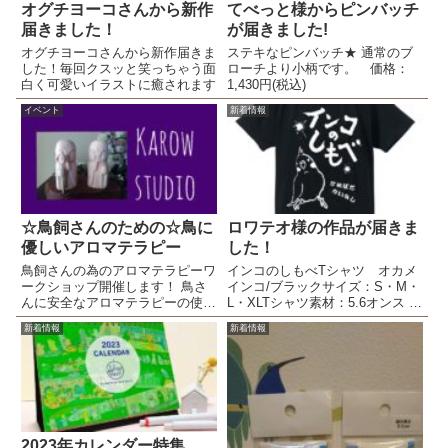
オグチヨーコさんから新作
てべっと様からピンバッチ
届きました！
が届きました!
オグチヨーコさんから新作届きま
ステキなピンバッチ★ 通常のブ
した！毎回クスッと笑っちゃう面
ローチより小柄です。 価格：
白く可愛いイラストに癒されます
1,430円(税込)
イベント
新着情報
☆鳥飼さんのための☆鳥に
ロワテオ様の作品が届きま
優しいアロマテラピー
した！
鳥飼さんの為のアロマテラピーワ
インコのしもべTシャツ オカメ
ークショップ開催します！ 鳥さ
インコ/ブラックサイズ：S・M・
んに安全なアロマテラピーの使い
L・XLTシャツ素材：5.6オンス 綿
方やバスボム作りをします。 お
100%印刷方法：シルクプリント
新着情報
新着情報
土産もついたとってもお得なワー
インコのしもべTシャツ セキセ
クショップになっております＾＾
イインコ/ブラックサイズ：S・
M・L・XLTシャツ素材：5.6オン
ス 綿10...
2023年カレンダー特集