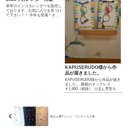
来年のインコカレンダーを販売し
ております。お気に入りを見つけ
て下さい＾＾ 今年も登場！オグ
チヨーコさんの「鳥さんカレンダ
ー」おもろ可愛いイラストの鳥さ
んたちに毎月癒されます＾＾お買
い求めは オグチヨーコ 2023年
鳥さんカレンダー | 鳥さ...
KAPUSERUDO様から作
品が届きました。
KAPUSERUDO様から作品が届き
ました。 眼鏡のネックレス
￥1,900（税抜） りぼん雫型ネッ
クレス ￥1,000（税抜） パール
付きフープネックレス
￥1,200（税抜）
鳥さん柄Tシャツ・ワンピース入荷