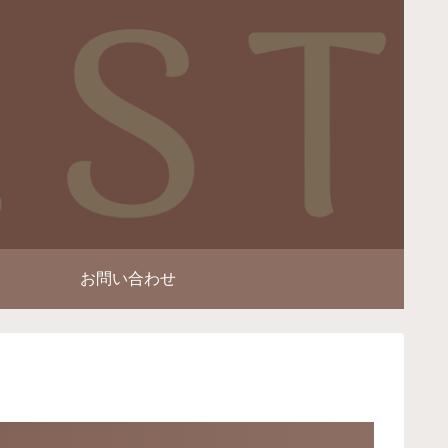
お問い合わせ