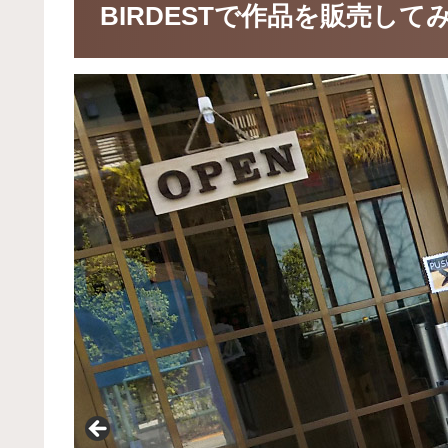
BIRDESTで作品を販売して