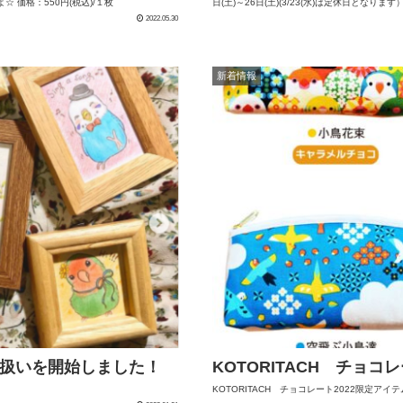
 価格：550円(税込)/１枚
日(土)～26日(土)(3/23(水)は定休日となり
2022.05.30
新着情報
取り扱いを開始しました！
KOTORITACH チョコ
KOTORITACH チョコレート2022限定アイ