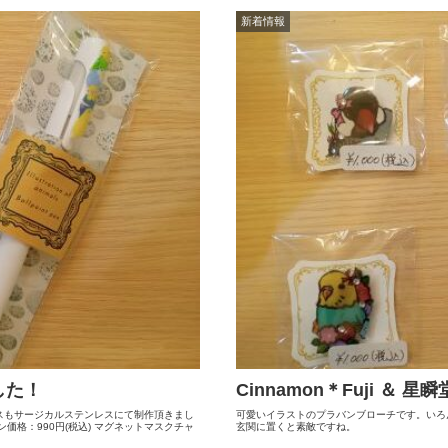
新着情報
した！
Cinnamon＊Fuji ＆
スもサージカルステンレスにて制作頂きまし
可愛いイラストのプラバンブローチです。いろん
価格：990円(税込) マグネットマスクチャ
玄関に置くと素敵ですね。