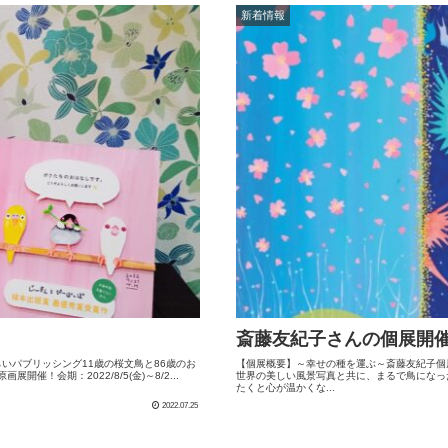
新着情報
斎藤友紀子さんの個展開
いパブリッシング11歳の桜文鳥と86歳のお
【個展概要】～幸せの種を運ぶ～斎藤友紀子個
！会期：2022/8/5(金)～8/2...
世界の美しい風景写真と共に、まるで鳥になっ
たくと心が温かくな...
2022.07.25