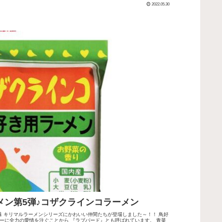
2022.05.30
メン第5弾♪コザクラインコラーメン
味 キリマルラーメンシリーズにかわいい仲間たちが登場しました～！！ 鳥好
ーに全力の愛情を注ぐことから 『ラブバード』とも呼ばれています。 青菜