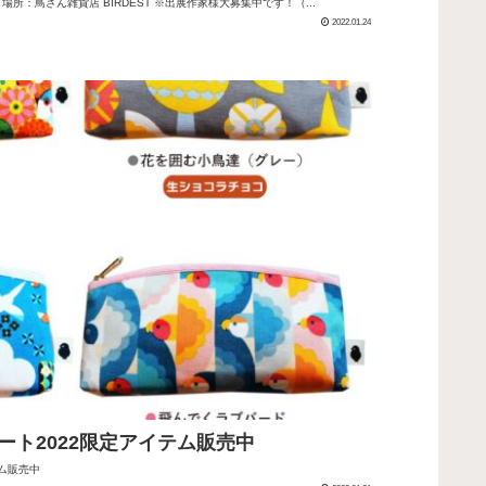
ます）場所：鳥さん雑貨店 BIRDEST ※出展作家様大募集中です！（...
2022.01.24
レート2022限定アイテム販売中
テム販売中