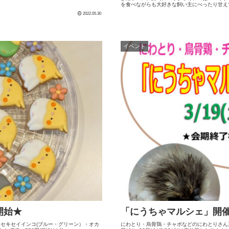
を食べながらも大好きな飼い主にべったり甘え
2022.05.30
イベント
開始★
「にうちゃマルシェ」開
はセキセイインコ(ブルー・グリーン）・オカ
にわとり・烏骨鶏・チャボなどのにわとりさん系