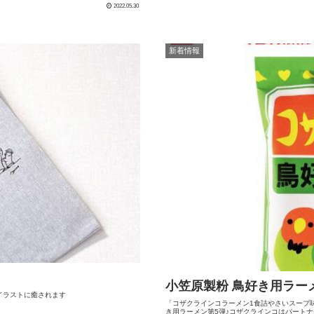
2022.05.30
新着情報
小笠原製粉 鳥好き用ラー
イラストに癒されます
「コザクラインコラーメン1食詰やさいスープ
き用ラーメン第5弾♪コザクラインコはパートナ