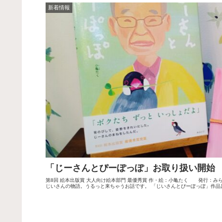
新着情報
「じーさんとぴーぽっぽ」お取り扱い開始
第8回 絵本出版賞 大人向け絵本部門 最優秀賞 作・絵：小亀たく 発行：みら
じいさんの物語。うるっと来ちゃうお話です。 「じいさんとぴーぽっぽ」作品原画展開催