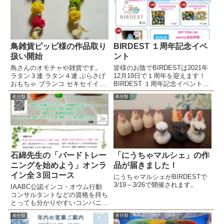
鳥雑貨ピッピ様の作品取り
BIRDEST １周年記念イベ
扱い開始
ント
鳥さんのオモチャや雑貨です。
皆様のお陰でBIRDESTは2021年
ラタン３連 ラタン４連 ぶらさげ
12月19日で１周年を迎えます！
おもちゃ ブランコ セキセイイン
BIRDEST １周年記念イベントを
コシール セキセイインコ ビーズ
2021年12月17(金)～19日(日)まで
未分類
未分類
ストラップ
の３日間で行いますので皆様是
非、足をお運びください＼(^o^)
／
石綿先生の「バードトレー
「にうちゃマルシェ」の作
ニングを始めよう」オンラ
品が届きました！
イン全３回コース
にうちゃマルシェがBIRDESTで
3/19～3/26で開催されます。
IAABC公認インコ・オウム行動
コンサルタントなどの資格を持ち
とっても分かりやすいコンパニオ
ンバードのトレーニングで定評の
未分類
未分類
ある石綿美香先生のバードトレー