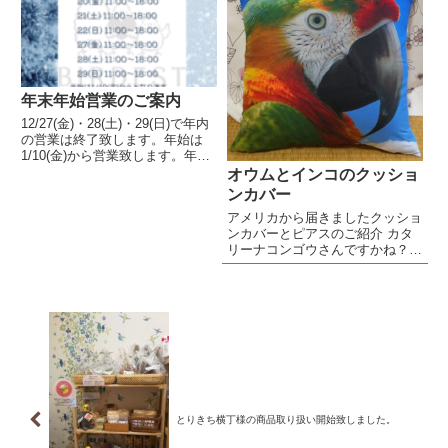
ニング初心者向け全３回のクラス
です。全く初めての方・以前やっ
てみたけど出来なかった等、今...
年末年始営業のご案内
12/27(金)・28(土)・29(日)で年内
の営業は終了致します。年始は
1/10(金)から営業致します。年末
年始の鳥さんのごはん・おもちゃ
オウムとインコのクッショ
等お買い求め忘れございません
ンカバー
か？
アメリカから届きましたクッショ
ンカバーとピアスのご紹介 カタ
リーナコンゴウさんですかね？お
顔がバァン！とございます。クッ
ションカバー サイズ：43cm X
43cm 価格：3,500円（税込） セ
キセイさんのご夫婦？クッション
カバー サイズ...
とりきち横丁様の商品取り扱い開始致しました。