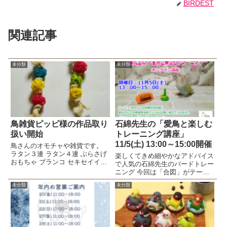
BIRDEST
関連記事
未分類
未分類
鳥雑貨ピッピ様の作品取り
石綿先生の「愛鳥と楽しむ
扱い開始
トレーニング講座」
11/5(土) 13:00～15:00開催
鳥さんのオモチャや雑貨です。
ラタン３連 ラタン４連 ぶらさげ
楽しくてきめ細やかなアドバイス
おもちゃ ブランコ セキセイイン
で人気の石綿先生のバードトレー
コシール セキセイインコ ビーズ
ニング 今回は「合図」がテーマ
ストラップ
です。
未分類
未分類