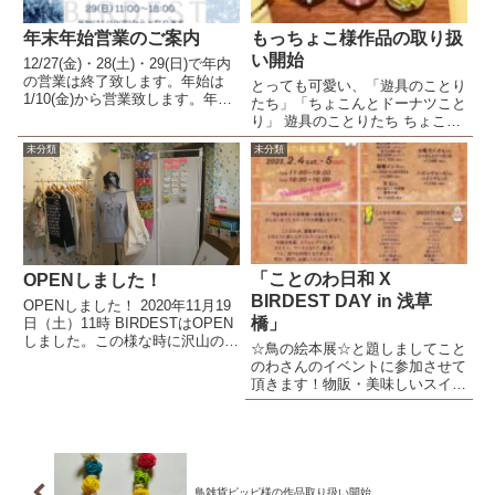
年末年始営業のご案内
もっちょこ様作品の取り扱
い開始
12/27(金)・28(土)・29(日)で年内
の営業は終了致します。年始は
とっても可愛い、「遊具のことり
1/10(金)から営業致します。年末
たち」「ちょこんとドーナツこと
年始の鳥さんのごはん・おもちゃ
り」 遊具のことりたち ちょこん
等お買い求め忘れございません
とドーナツことり
か？
未分類
未分類
「ことのわ日和 X
OPENしました！
BIRDEST DAY in 浅草
OPENしました！ 2020年11月19
橋」
日（土）11時 BIRDESTはOPEN
しました。この様な時に沢山の方
☆鳥の絵本展☆と題しましてこと
に支えられ助けられ無事にOPEN
のわさんのイベントに参加させて
することが出来感謝以外の言葉が
頂きます！物販・美味しいスイー
浮かびません。当面は平日会社
ツ＆ドリンクのカフェコーナー・
員、土日雑貨屋さんとして二足の
ワークショップ・講演会など盛り
わらじで頑...
だくさんでお届けいたします。浅
草橋駅から徒歩5分の会場で皆様
のお越しをお待ちしております
＾...
鳥雑貨ピッピ様の作品取り扱い開始