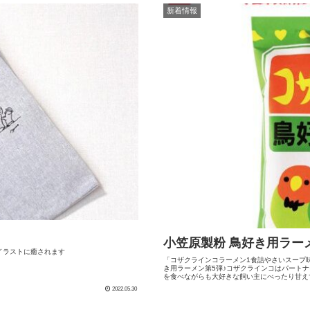
新着情報
小笠原製粉 鳥好き用ラー
イラストに癒されます
「コザクラインコラーメン1食詰やさいスープ
き用ラーメン第5弾♪コザクラインコはパートナ
を食べながらも大好きな飼い主にべったり甘え
2022.05.30