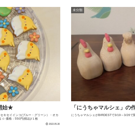
未分類
開始★
「にうちゃマルシェ」の
はセキセイインコ(ブルー・グリーン）・オカ
にうちゃマルシェがBIRDESTで3/19～3/26
 価格：550円(税込)/１枚
2022.05.30