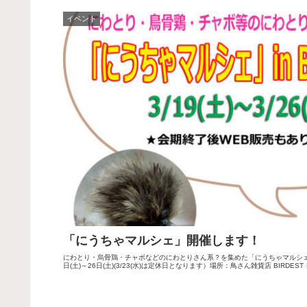
イベント
「にうちゃマルシェ」開催します！
にわとり・烏骨鶏・チャボなどのにわとりさん系？を集めた「にうちゃマルシェ」
日(土)～26日(土)(3/23(水)は定休日となります）場所：鳥さん雑貨店 BIRDES