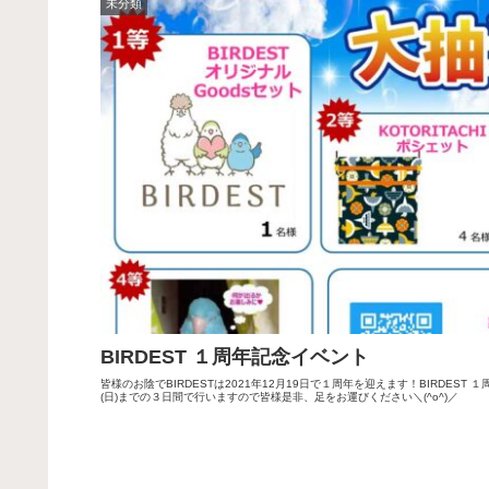
未分類
BIRDEST １周年記念イベント
皆様のお陰でBIRDESTは2021年12月19日で１周年を迎えます！BIRDEST １
(日)までの３日間で行いますので皆様是非、足をお運びください＼(^o^)／